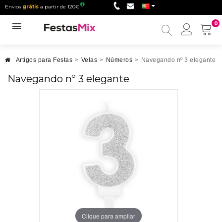
Envios
grátis
a partir de 120€
0
Minha
conta
Artigos para Festas
>
Velas
>
Números
>
Navegando nº 3 elegante
Navegando nº 3 elegante
Clique para ampliar