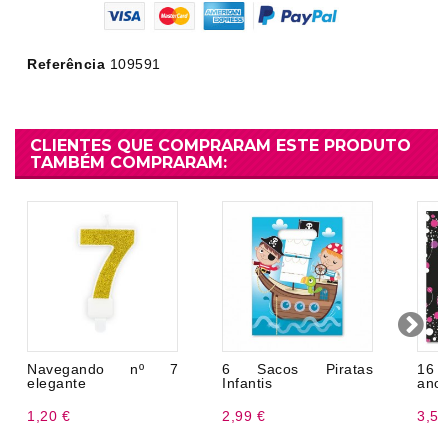
Referência
109591
CLIENTES QUE COMPRARAM ESTE PRODUTO
TAMBÉM COMPRARAM:
Navegando nº 7
6 Sacos Piratas
16 
elegante
Infantis
anos
1,20 €
2,99 €
3,50