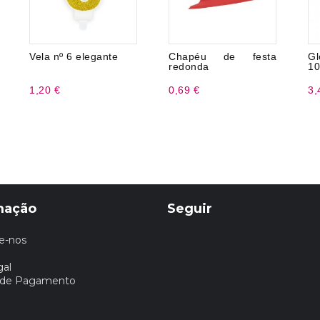
Vela nº 6 elegante
Chapéu de festa
Gl
redonda
10
1,20 €
0,69 €
3,
mação
Seguir
e-nos
gal
 de Pagamento