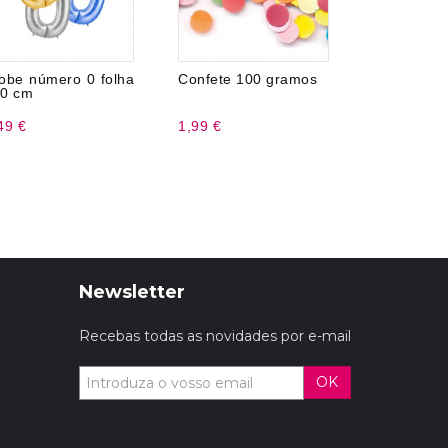
obe número 0 folha
Confete 100 gramos
Óculo
0 cm
Aniversá
60
49 €
1,99 €
3,99 €
Newsletter
Recebas todas as novidades por e-mail
OK