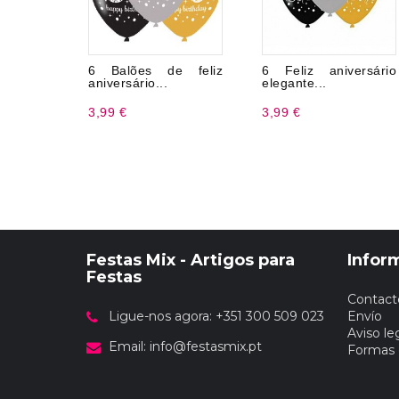
6 Balões de feliz
6 Feliz aniversário
aniversário...
elegante...
3,99 €
3,99 €
Festas Mix - Artigos para
Infor
Festas
Contact
Ligue-nos agora: +351 300 509 023
Envío
Aviso le
Email:
info@festasmix.pt
Formas