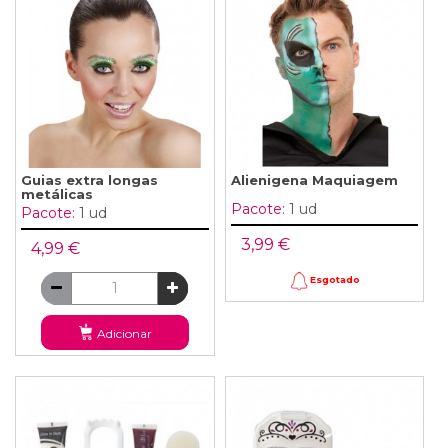
Guias extra longas
Alienigena Maquiagem
metálicas
Pacote:
1 ud
Pacote:
1 ud
3,99 €
4,99 €
Esgotado
Adicionar