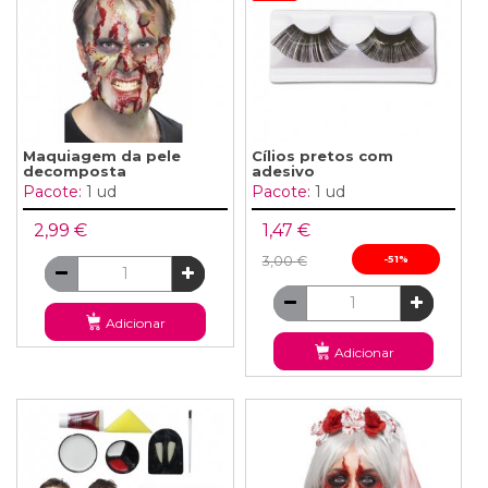
Maquiagem da pele
Cílios pretos com
decomposta
adesivo
Pacote:
1 ud
Pacote:
1 ud
2,99 €
1,47 €
3,00 €
-51%
Adicionar
Adicionar