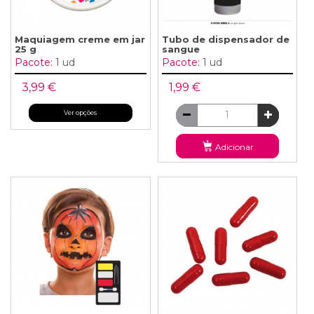
Maquiagem creme em jar
Tubo de dispensador de
25 g
sangue
Pacote:
1 ud
Pacote:
1 ud
3,99 €
1,99 €
Ver opções
Adicionar