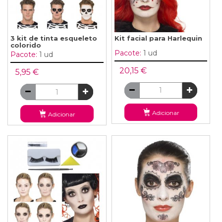
3 kit de tinta esqueleto
Kit facial para Harlequin
colorido
Pacote:
1 ud
Pacote:
1 ud
20,15 €
5,95 €
Adicionar
Adicionar