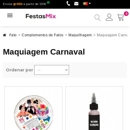
Envios
grátis
a partir de 120€
0
Minha
conta
Fato
>
Complementos de Fatos
>
Maquilhagem
>
Maquiagem Carnav
Maquiagem Carnaval
Ordenar por