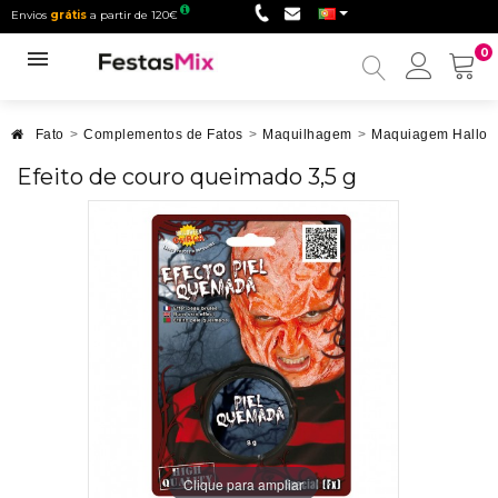
Envios
grátis
a partir de 120€
0
Minha
conta
Fato
>
Complementos de Fatos
>
Maquilhagem
>
Maquiagem Hallo
Efeito de couro queimado 3,5 g
Clique para ampliar