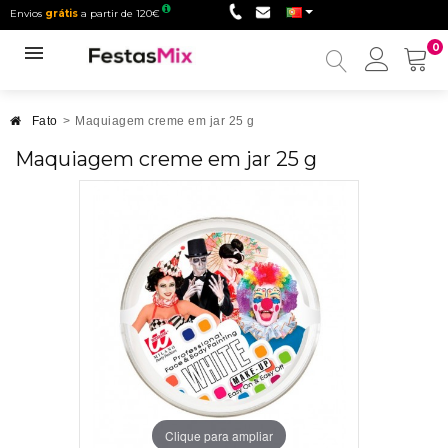
Envios
grátis
a partir de 120€
0
Minha
conta
Fato
>
Maquiagem creme em jar 25 g
Maquiagem creme em jar 25 g
Clique para ampliar