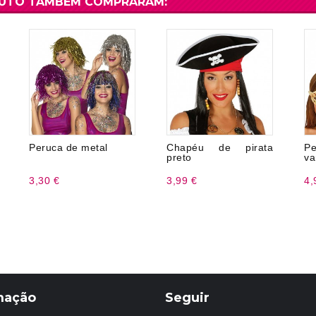
DUTO TAMBÉM COMPRARAM:
Peruca de metal
Chapéu de pirata
P
preto
va
3,30 €
3,99 €
4,
mação
Seguir