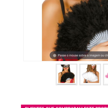
Grinaldas Cas
Ver Mais
Ver Mais
Decoração Aniv
Ver Mais
Ver Mais
Passe o mouse sobre a imagem ou cli