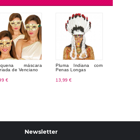
equena máscara
Pluma Indiana com
Pluma de c
riada de Venciano
Penas Longas
99 €
13,99 €
4,99 €
Newsletter