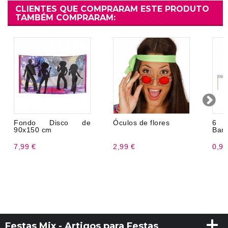
CLIENTES QUE COMPRARAM ESTE PRODUTO
TAMBÉM COMPRARAM:
Fondo Disco de
Óculos de flores
6 
90x150 cm
Band
7,99 €
2,99 €
0,98
Festas Mix - Artigos para Festas