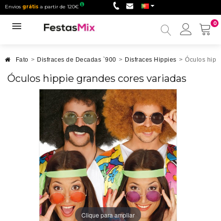
Envios
grátis
a partir de 120€
0
Minha
conta
Fato
>
Disfraces de Decadas `900
>
Disfraces Hippies
>
Óculos hipp
Óculos hippie grandes cores variadas
Clique para ampliar