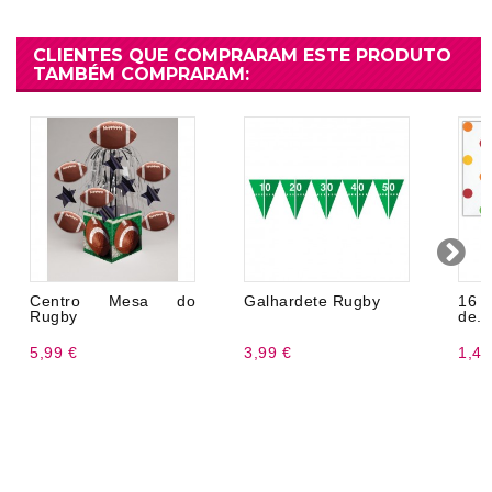
CLIENTES QUE COMPRARAM ESTE PRODUTO
TAMBÉM COMPRARAM:
Centro Mesa do
Galhardete Rugby
16 
Rugby
de...
5,99 €
3,99 €
1,47