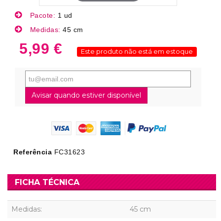
Pacote:
1 ud
Medidas:
45 cm
5,99 €
Este produto não está em estoque
Avisar quando estiver disponível
Referência
FC31623
FICHA TÉCNICA
Medidas:
45 cm