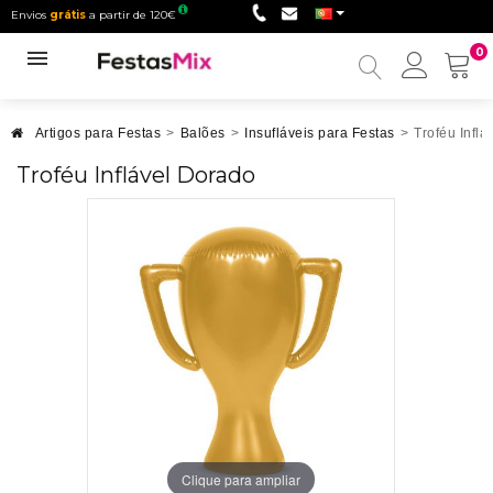
Envios
grátis
a partir de 120€
0
Minha
conta
Artigos para Festas
>
Balões
>
Insufláveis para Festas
>
Troféu Inflá
Troféu Inflável Dorado
Clique para ampliar