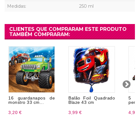
Medidas:
250 ml
CLIENTES QUE COMPRARAM ESTE PRODUTO
TAMBÉM COMPRARAM:
16 guardanapos de
Balão Foil Quadrado
5 M
monstro 33 cm...
Blaze 43 cm
pen
3,20 €
3,99 €
4,99