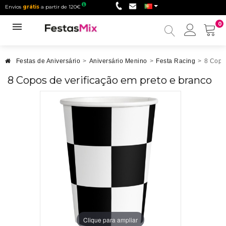
Envios
grátis
a partir de 120€
0
Minha
conta
Festas de Aniversário
>
Aniversário Menino
>
Festa Racing
>
8 Copos
8 Copos de verificação em preto e branco
Clique para ampliar