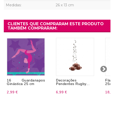
Medidas:
26 x 13 cm
CLIENTES QUE COMPRARAM ESTE PRODUTO
TAMBÉM COMPRARAM:
16 Guardanapos
Decorações
Fla
Ginástica 25 cm
Pendentes Rugby...
25x
2,99 €
6,99 €
18,9