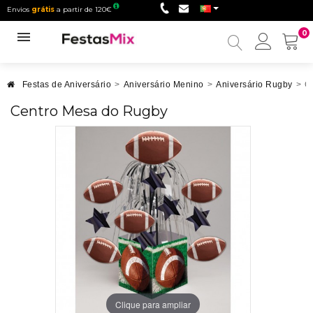
Envios
grátis
a partir de 120€
0
Minha
conta
Festas de Aniversário
>
Aniversário Menino
>
Aniversário Rugby
>
C
Centro Mesa do Rugby
Clique para ampliar