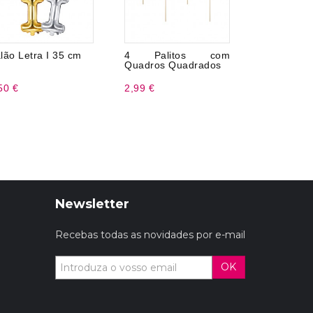
lão Letra I 35 cm
4 Palitos com
Balão de 
Quadros Quadrados
45 cm
50 €
2,99 €
1,99 €
Newsletter
Recebas todas as novidades por e-mail
OK