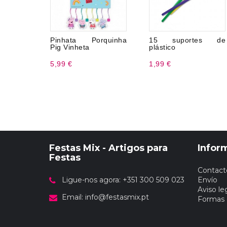
Pinhata Porquinha
15 suportes de
Pig Vinheta
plástico
5,99 €
1,99 €
Festas Mix - Artigos para
Infor
Festas
Contact
Ligue-nos agora: +351 300 509 023
Envío
Aviso le
Email:
info@festasmix.pt
Formas