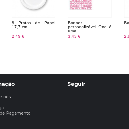
8 Pratos de Papel
Banner
Ba
17,7 cm
personalizável One é
uma...
2,49 €
3,43 €
2,
mação
Seguir
e-nos
gal
 de Pagamento