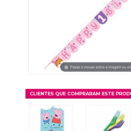
Grinaldas Cas
Ver Mais
Ver Mais
Decoração Aniv
Ver Mais
Ver Mais
Passe o mouse sobre a imagem ou cli
CLIENTES QUE COMPRARAM ESTE PRO