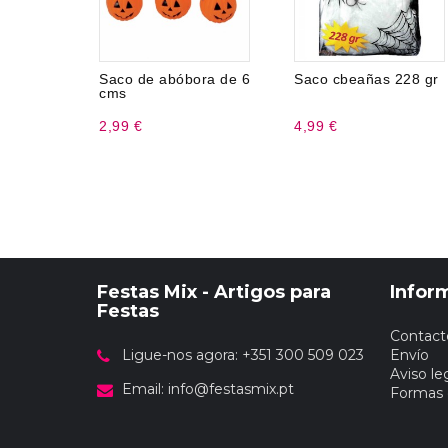
Saco de abóbora de 6
Saco cbeañas 228 gr
cms
2,99 €
4,99 €
Festas Mix - Artigos para
Infor
Festas
Contact
Ligue-nos agora: +351 300 509 023
Envío
Aviso le
Email:
info@festasmix.pt
Formas