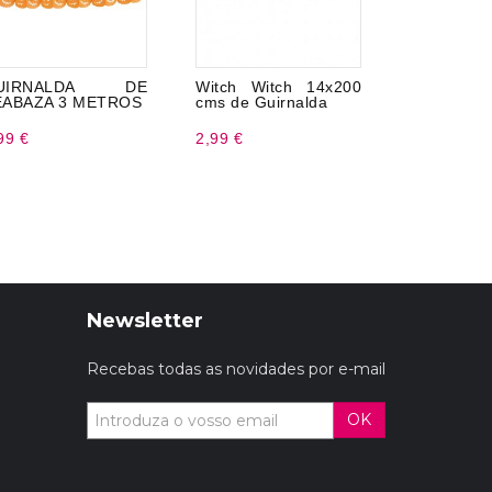
UIRNALDA DE
Witch Witch 14x200
Abóbora 
EABAZA 3 METROS
cms de Guirnalda
som 32 cms
99 €
2,99 €
19,99 €
Newsletter
Recebas todas as novidades por e-mail
OK