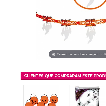
Grinaldas Cas
Ver Mais
Ver Mais
Decoração Aniv
Ver Mais
Ver Mais
Passe o mouse sobre a imagem ou cli
CLIENTES QUE COMPRARAM ESTE PRO