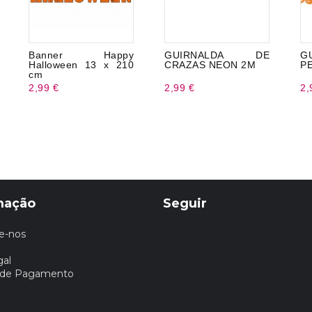
Banner Happy
GUIRNALDA DE
G
Halloween 13 x 210
CRAZAS NEON 2M
P
cm
2,99 €
2,99 €
2,
mação
Seguir
e-nos
gal
 de Pagamento