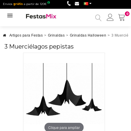
Envios
grátis
a partir de 120€
0
Minha
conta
Artigos para Festas
>
Grinaldas
>
Grinaldas Halloween
>
3 Muerciél
3 Muerciélagos pepistas
Clique para ampliar