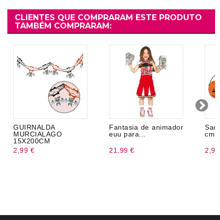
CLIENTES QUE COMPRARAM ESTE PRODUTO
TAMBÉM COMPRARAM:
GUIRNALDA
Fantasia de animador
Saco
MURCIALAGO
euu para...
cms
15X200CM
2,99 €
21,99 €
2,99