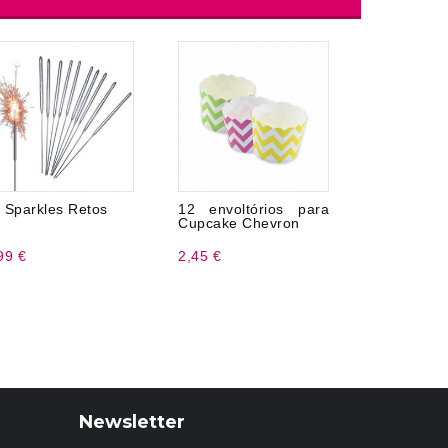
 Sparkles Retos
12 envoltórios para
Balão Núm
Cupcake Chevron
35 cm
99 €
2,45 €
2,50 €
Newsletter