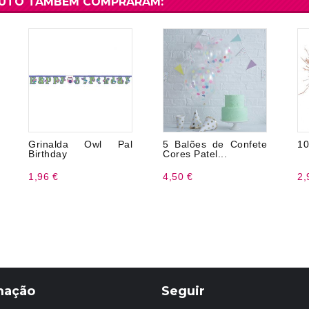
DUTO TAMBÉM COMPRARAM:
Grinalda Owl Pal
5 Balões de Confete
10
Birthday
Cores Patel...
1,96 €
4,50 €
2,
mação
Seguir