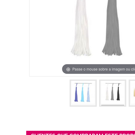
Grinaldas Cas
Ver Mais
Ver Mais
Decoração Aniv
Ver Mais
Ver Mais
Passe o mouse sobre a imagem ou cli