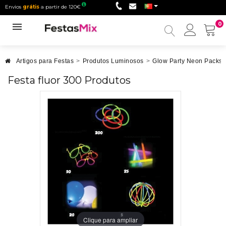
Envios
grátis
a partir de 120€
0
Minha
conta
Artigos para Festas
>
Produtos Luminosos
>
Glow Party Neon Packs
Festa fluor 300 Produtos
Clique para ampliar