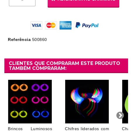
Referência
500860
CLIENTES QUE COMPRARAM ESTE PRODUTO
TAMBÉM COMPRARAM:
Brincos Luminosos
Chifres liderados com
Cha