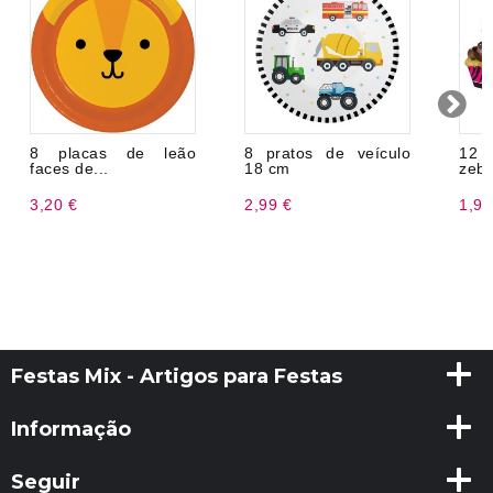
8 placas de leão
8 pratos de veículo
12 
faces de...
18 cm
zebr
3,20 €
2,99 €
1,96
Festas Mix - Artigos para Festas
Informação
Seguir