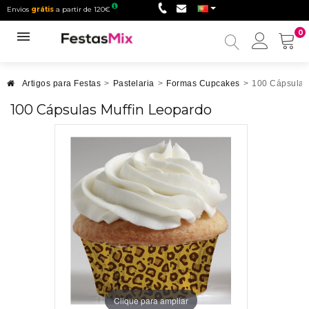
Envios
grátis
a partir de 120€
0
Minha
conta
Artigos para Festas
>
Pastelaria
>
Formas Cupcakes
>
100 Cápsulas
100 Cápsulas Muffin Leopardo
Clique para ampliar