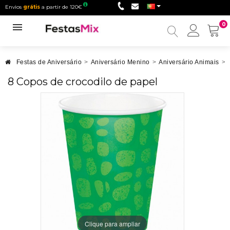
Envios
grátis
a partir de 120€
0
Minha
conta
Festas de Aniversário
>
Aniversário Menino
>
Aniversário Animais
>
8 Copos de crocodilo de papel
Clique para ampliar