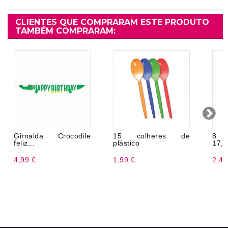
CLIENTES QUE COMPRARAM ESTE PRODUTO
TAMBÉM COMPRARAM:
Girnalda Crocodile
15 colheres de
8 P
feliz...
plástico
17,
4,99 €
1,99 €
2,49