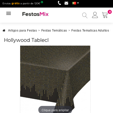
Envios
grátis
a partir de 120€
0
Minha
conta
Artigos para Festas
>
Festas Temáticas
>
Festas Tematicas Adultos
>
Hollywood Tablecl
Clique para ampliar