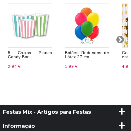
5 Caixas Pipoca
Balões Redondos de
Cor
Candy Bar
Látex 27 cm
estr
2,94 €
1,99 €
4,99
Festas Mix - Artigos para Festas
Informação