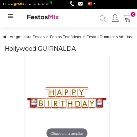
Envios
grátis
a partir de 120€
0
Minha
conta
Artigos para Festas
>
Festas Temáticas
>
Festas Tematicas Adultos
>
Hollywood GUIRNALDA
Clique para ampliar