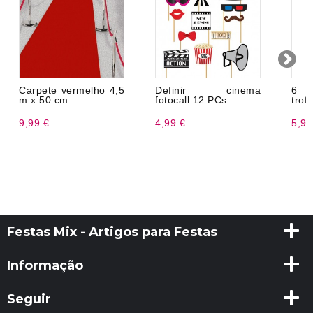
Carpete vermelho 4,5
Definir cinema
6 1
m x 50 cm
fotocall 12 PCs
trof
9,99 €
4,99 €
5,99
Festas Mix - Artigos para Festas
Informação
Seguir