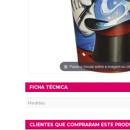
Grinaldas Cas
Ver Mais
Ver Mais
Decoração Aniv
Ver Mais
Ver Mais
Passe o mouse sobre a imagem ou cli
FICHA TÉCNICA
Medidas:
CLIENTES QUE COMPRARAM ESTE PRO