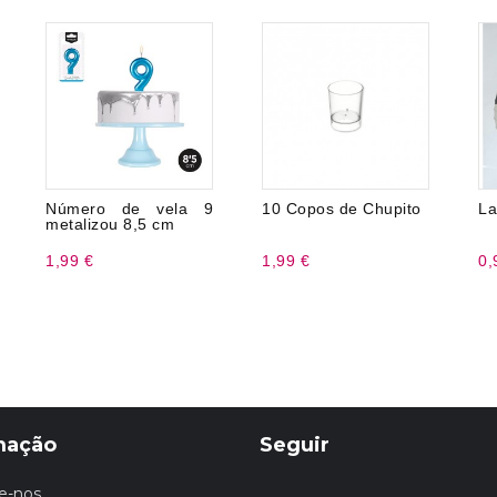
Número de vela 9
10 Copos de Chupito
La
metalizou 8,5 cm
1,99 €
1,99 €
0,
mação
Seguir
e-nos