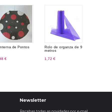
nterna de Pontos
Rolo de organza de 9
8 Convi
metros
Party
98 €
1,72 €
3,99 €
Newsletter
Recebas todas as novidades por e-mail