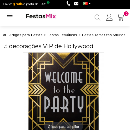
Envios
grátis
a partir de 120€
0
Minha
conta
Artigos para Festas
>
Festas Temáticas
>
Festas Tematicas Adultos
>
5 decorações VIP de Hollywood
Clique para ampliar