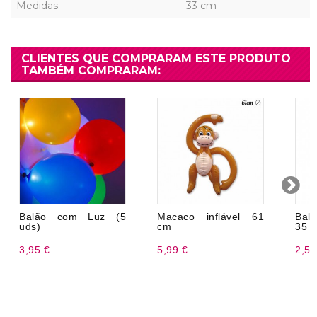
Medidas:
33 cm
CLIENTES QUE COMPRARAM ESTE PRODUTO
TAMBÉM COMPRARAM:
Balão com Luz (5
Macaco inflável 61
Bal
uds)
cm
35 
3,95 €
5,99 €
2,50