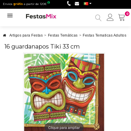
Envios
grátis
a partir de 120€
0
Minha
conta
Artigos para Festas
>
Festas Temáticas
>
Festas Tematicas Adultos
>
16 guardanapos Tiki 33 cm
Clique para ampliar