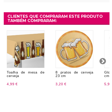
CLIENTES QUE COMPRARAM ESTE PRODUTO
TAMBÉM COMPRARAM:
Toalha de mesa de
8 pratos de cerveja
Glo
cerveja
23 cm
cm
4,99 €
3,20 €
5,99