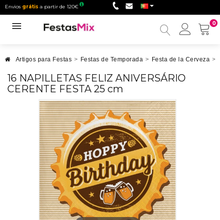
Envios
grátis
a partir de 120€
0
Minha
conta
Artigos para Festas
>
Festas de Temporada
>
Festa de la Cerveza
>
16 NAPILLETAS FELIZ ANIVERSÁRIO
CERENTE FESTA 25 cm