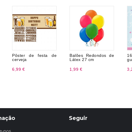
Pôster de festa de
Balões Redondos de
16
cerveja
Látex 27 cm
gu
6,99 €
1,99 €
3,
mação
Seguir
e-nos