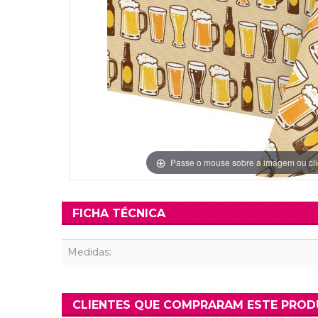
Grinaldas Cas
Ver Mais
Ver Mais
Decoração Aniv
Ver Mais
Ver Mais
Passe o mouse sobre a imagem ou cli
FICHA TÉCNICA
Medidas:
CLIENTES QUE COMPRARAM ESTE PRO