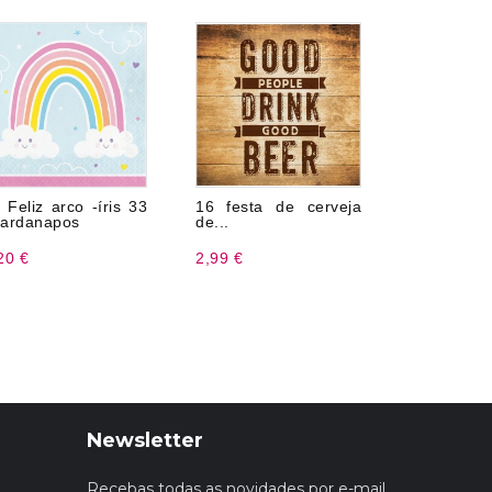
 Feliz arco -íris 33
16 festa de cerveja
16 NAP
ardanapos
de...
FELIZ
ANIVERSÁR
20 €
2,99 €
2,99 €
Newsletter
Recebas todas as novidades por e-mail