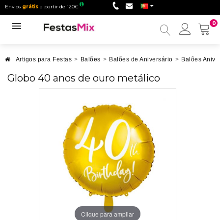
Envios
grátis
a partir de 120€
0
Minha
conta
Artigos para Festas
>
Balões
>
Balões de Aniversário
>
Balões Anive
Globo 40 anos de ouro metálico
Clique para ampliar