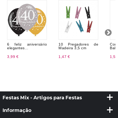
6 feliz aniversário
10 Pregadores de
Com
elegantes...
Madeira 3,5 cm
Balõ
3,99 €
1,47 €
1,50
Festas Mix - Artigos para Festas
Informação