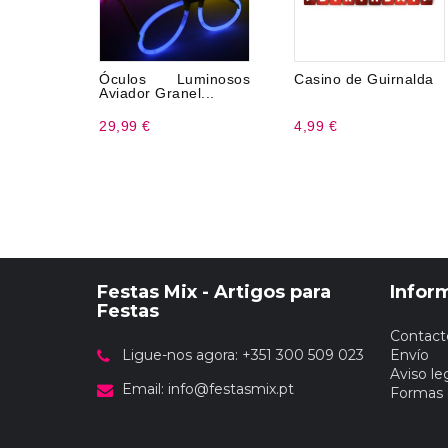
Óculos Luminosos
Casino de Guirnalda
Aviador Granel...
29,99 €
4,99 €
Festas Mix - Artigos para
Infor
Festas
Contact
Ligue-nos agora: +351 300 509 023
Envío
Aviso le
Email:
info@festasmix.pt
Formas