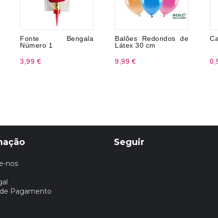
Fonte Bengala
Balões Redondos de
Ca
Número 1
Látex 30 cm
3,99 €
9,99 €
0,
mação
Seguir
e-nos
gal
 de Pagamento