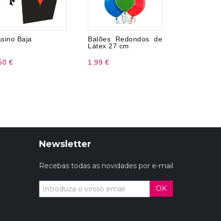
sino Baja
Balões Redondos de
8 Copos 
Látex 27 cm
266 ml
50 €
1,99 €
3,20 €
Newsletter
Recebas todas as novidades por e-mail
OK