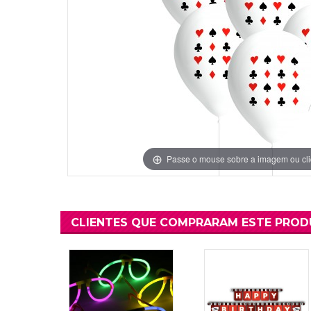
Grinaldas Cas
Ver Mais
Ver Mais
Decoração Aniv
Ver Mais
Ver Mais
Passe o mouse sobre a imagem ou cli
CLIENTES QUE COMPRARAM ESTE PRO