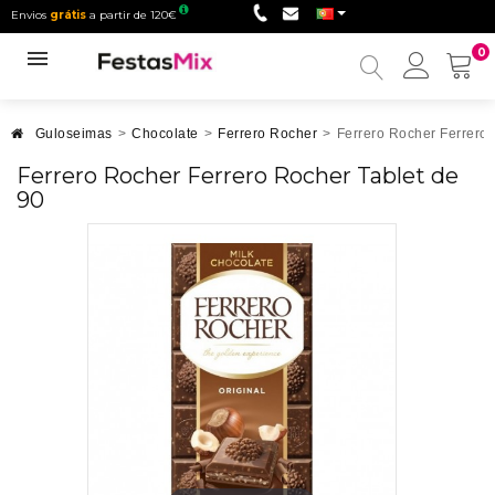
Envios
grátis
a partir de 120€
0
Minha
conta
Guloseimas
>
Chocolate
>
Ferrero Rocher
>
Ferrero Rocher Ferrero 
Ferrero Rocher Ferrero Rocher Tablet de
90