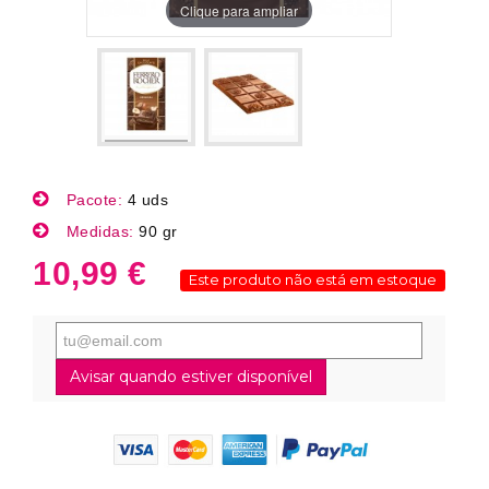
Clique para ampliar
Pacote:
4 uds
Medidas:
90 gr
10,99 €
Este produto não está em estoque
Avisar quando estiver disponível