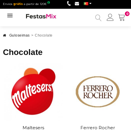
Envios
grátis
a partir de 120€
0
Minha
conta
Guloseimas
>
Chocolate
Chocolate
Maltesers
Ferrero Rocher