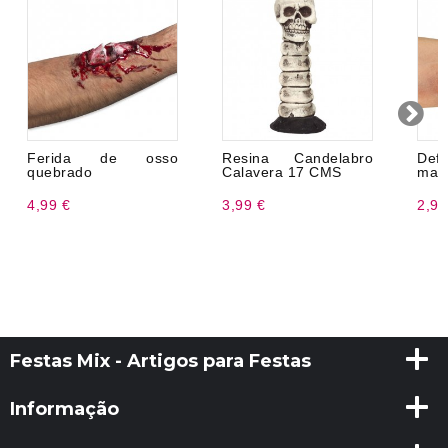
Ferida de osso
Resina Candelabro
Def
quebrado
Calavera 17 CMS
maq
4,99 €
3,99 €
2,99
Festas Mix - Artigos para Festas
Informação