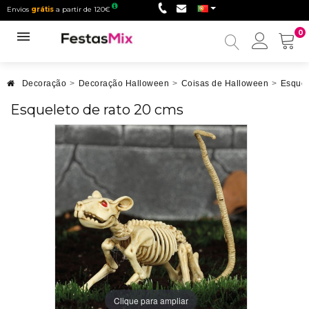
Envios
grátis
a partir de 120€
0
Minha
conta
Decoração
>
Decoração Halloween
>
Coisas de Halloween
>
Esquel
Esqueleto de rato 20 cms
Clique para ampliar