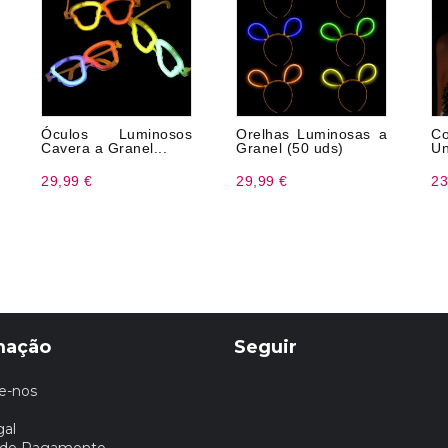
Óculos Luminosos
Orelhas Luminosas a
C
Cavera a Granel...
Granel (50 uds)
Un
29,99 €
29,99 €
23
mação
Seguir
e-nos
gal