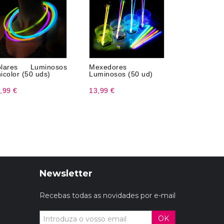
olares Luminosos
Mexedores
Pintura 
icolor (50 uds)
Luminosos (50 ud)
Fluoresce
,99 €
13,99 €
3,99 €
Newsletter
Recebas todas as novidades por e-mail
OK