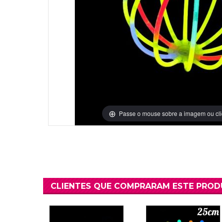
Grinaldas Cas
Ver Mais
Ver Mais
Decoração Aniv
Ver Mais
Ver Mais
Passe o mouse sobre a imagem ou cli
CLIENTES QUE COMPRARAM ESTE PRO