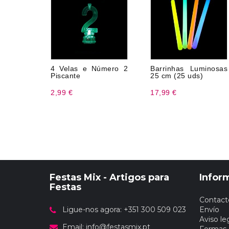
4 Velas e Número 2
Barrinhas Luminosas
Piscante
25 cm (25 uds)
2,99 €
17,99 €
Festas Mix - Artigos para
Infor
Festas
Contact
Ligue-nos agora: +351 300 509 023
Envío
Aviso le
Email:
info@festasmix.pt