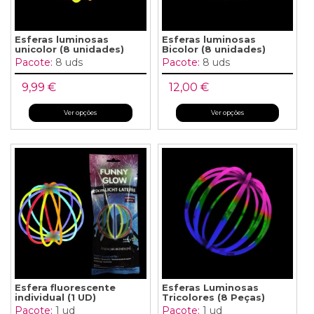
Esferas luminosas
Esferas luminosas
unicolor (8 unidades)
Bicolor (8 unidades)
Pacote:
8 uds
Pacote:
8 uds
9,99 €
12,00 €
Ver opções
Ver opções
Esfera fluorescente
Esferas Luminosas
individual (1 UD)
Tricolores (8 Peças)
Pacote:
1 ud
Pacote:
1 ud