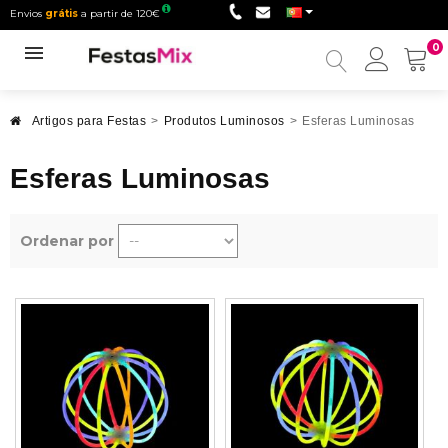
Envios
grátis
a partir de 120€
0
Minha
conta
Artigos para Festas
>
Produtos Luminosos
>
Esferas Luminosas
Esferas Luminosas
Ordenar por