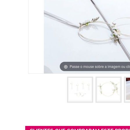
Grinaldas Cas
Ver Mais
Ver Mais
Decoração Aniv
Ver Mais
Ver Mais
Passe o mouse sobre a imagem ou cli