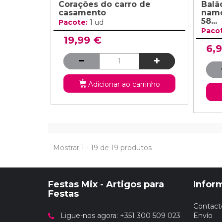
Corações do carro de
Balã
casamento
namo
58...
Pacote:
1 ud
Paco
19,99 €
6,
Adicionar ao carrinho
Mostrar 1 - 19 de 19 produtos
Festas Mix - Artigos para
Infor
Festas
Contact
Ligue-nos agora: +351 300 509 023
Envío