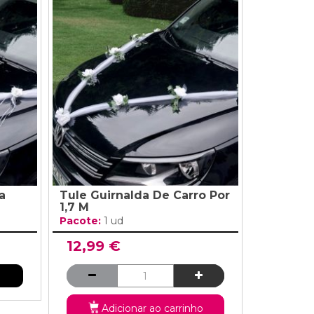
a
Tule Guirnalda De Carro Por
1,7 M
Pacote:
1 ud
12,99 €
Adicionar ao carrinho