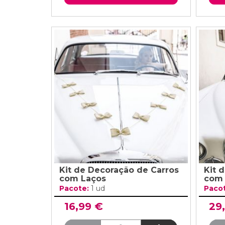
Kit de Decoração de Carros
Kit 
com Laços
com 
Pacote:
1 ud
Paco
16,99 €
29