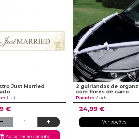
stro Just Married
2 guirlandas de organz
ado
com flores de carro
te:
1 ud
Pacote:
2 uds
99 €
24,99 €
Ver opções
Adicionar ao carrinho