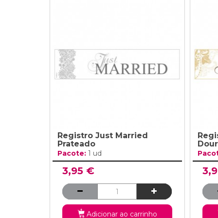
Registro Just Married
Regi
Prateado
Dour
Pacote:
1 ud
Paco
3,95 €
3,
Adicionar ao carrinho