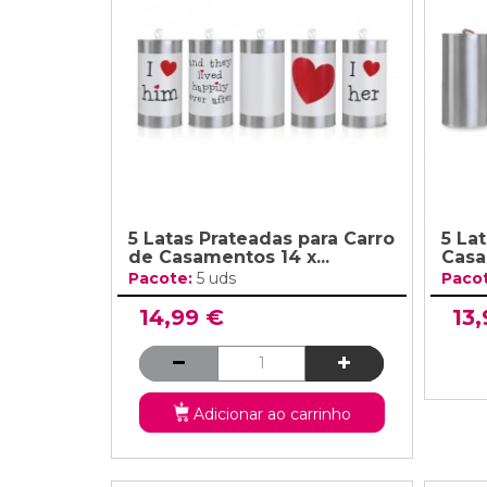
Grinaldas Cas
Ver Mais
Ver Mais
Decoração Aniv
Ver Mais
Ver Mais
5 Latas Prateadas para Carro
5 Lat
de Casamentos 14 x...
Casa
Pacote:
5 uds
Paco
14,99 €
13
Adicionar ao carrinho