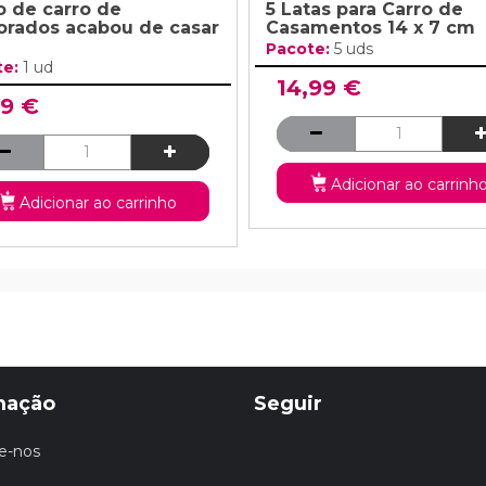
o de carro de
5 Latas para Carro de
rados acabou de casar
Casamentos 14 x 7 cm
Pacote:
5 uds
te:
1 ud
14,99 €
99 €
Adicionar ao carrinh
Adicionar ao carrinho
mação
Seguir
e-nos