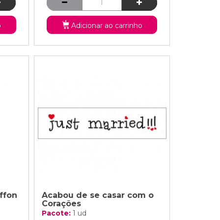
o
Adicionar ao carrinho
ffon
Acabou de se casar com o
Corações
Pacote:
1 ud