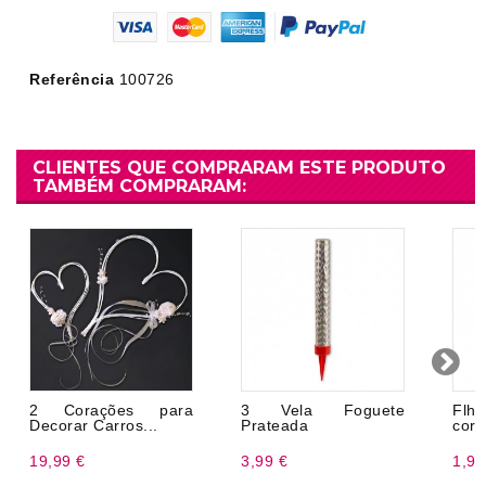
Referência
100726
CLIENTES QUE COMPRARAM ESTE PRODUTO
TAMBÉM COMPRARAM:
2 Corações para
3 Vela Foguete
Flh
Decorar Carros...
Prateada
cor
19,99 €
3,99 €
1,99