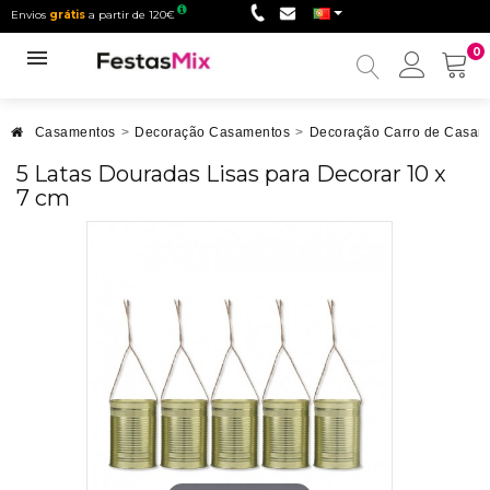
Envios
grátis
a partir de 120€
0
Minha
conta
Casamentos
>
Decoração Casamentos
>
Decoração Carro de Casam
5 Latas Douradas Lisas para Decorar 10 x
7 cm