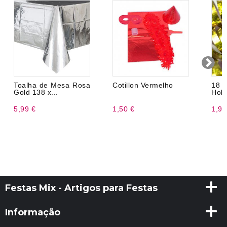
Toalha de Mesa Rosa
Cotillon Vermelho
18 
Gold 138 x...
Holo
5,99 €
1,50 €
1,99
Festas Mix - Artigos para Festas
Informação