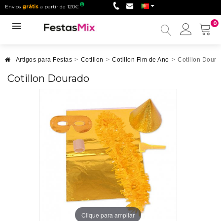
Envios
grátis
a partir de 120€
0
Minha
conta
Artigos para Festas
>
Cotillon
>
Cotillon Fim de Ano
>
Cotillon Dour
Cotillon Dourado
Clique para ampliar