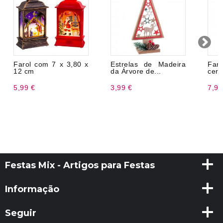
Farol com 7 x 3,80 x
Estrelas de Madeira
Far
12 cm
da Árvore de...
cerâ
5,99 €
3,99 €
7,99
Festas Mix - Artigos para Festas
Informação
Seguir