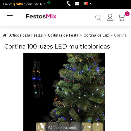
Envios
grátis
a partir de 120€
0
Minha
conta
Artigos para Festas
>
Cortinas de Festa
>
Cortina de Luz
>
Cortina 1
Cortina 100 luzes LED multicoloridas
Clique para ampliar