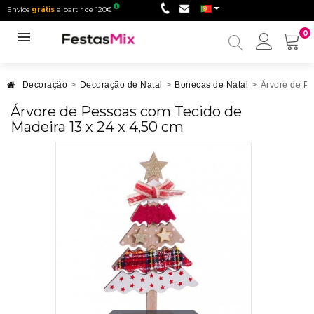
Envios
grátis
a partir de 120€
0
Minha
conta
Decoração
>
Decoração de Natal
>
Bonecas de Natal
>
Árvore de Pe
Árvore de Pessoas com Tecido de
Madeira 13 x 24 x 4,50 cm