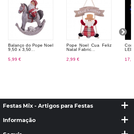
Balanço do Pope Noel
Pope Noel Cua Feliz
Cor
9,50 x 3,50...
Natal Fabric...
LED.
5,99 €
2,99 €
17,9
Festas Mix - Artigos para Festas
Informação