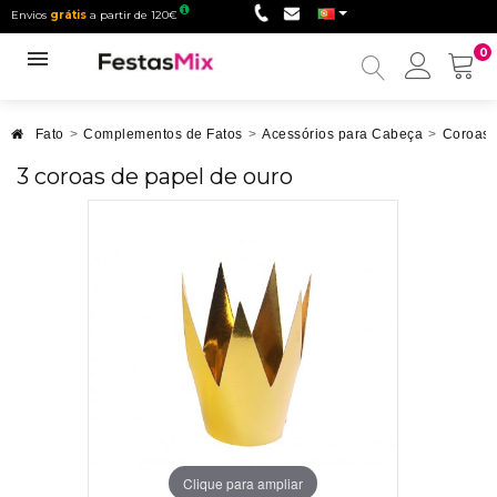
Envios
grátis
a partir de 120€
0
Minha
conta
Fato
>
Complementos de Fatos
>
Acessórios para Cabeça
>
Coroas
3 coroas de papel de ouro
Clique para ampliar