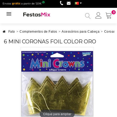
Envios
grátis
a partir de 120€
0
Minha
conta
Fato
>
Complementos de Fatos
>
Acessórios para Cabeça
>
Coroas
6 MINI CORONAS FOIL COLOR ORO
Clique para ampliar