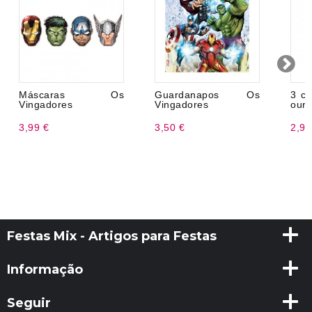
Máscaras Os
Guardanapos Os
3 co
Vingadores
Vingadores
ouro
3,99 €
3,50 €
2,99
Festas Mix - Artigos para Festas
Informação
Seguir