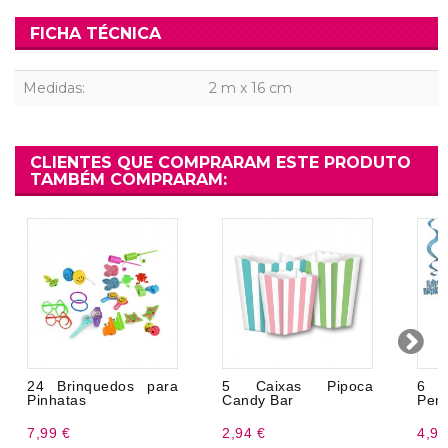
FICHA TÉCNICA
Medidas:
2 m x 16 cm
CLIENTES QUE COMPRARAM ESTE PRODUTO
TAMBÉM COMPRARAM:
24 Brinquedos para
5 Caixas Pipoca
6 
Pinhatas
Candy Bar
Pend
7,99 €
2,94 €
4,99