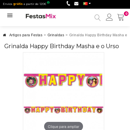
Envios
grátis
a partir de 120€
0
Minha
conta
Artigos para Festas
>
Grinaldas
>
Grinalda Happy Birthday Masha e 
Grinalda Happy Birthday Masha e o Urso
Clique para ampliar