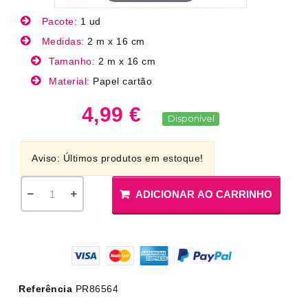
Pacote:
1 ud
Medidas:
2 m x 16 cm
Tamanho:
2 m x 16 cm
Material:
Papel cartão
4,99 €
Disponível
Aviso: Últimos produtos em estoque!
ADICIONAR AO CARRINHO
Referência
PR86564