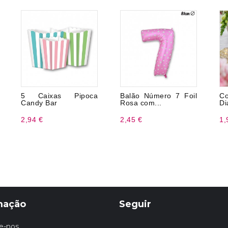
5 Caixas Pipoca
Balão Número 7 Foil
C
Candy Bar
Rosa com...
Di
2,94 €
2,45 €
1,
mação
Seguir
e-nos