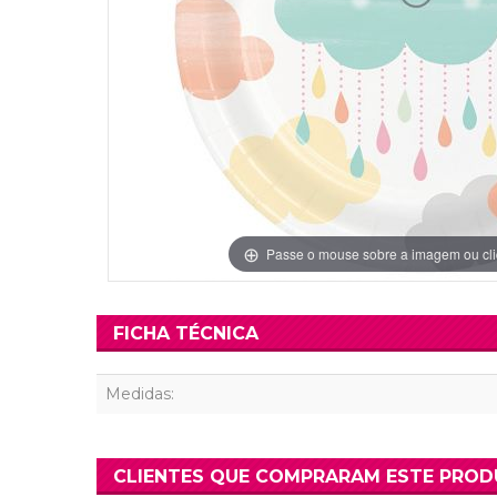
Grinaldas Cas
Ver Mais
Ver Mais
Decoração Aniv
Ver Mais
Ver Mais
Passe o mouse sobre a imagem ou cli
FICHA TÉCNICA
Medidas:
CLIENTES QUE COMPRARAM ESTE PRO