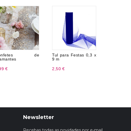
onfetes de
Tul para Festas 0,3 x
10 Palh
amantes
9 m
Papel com 
99 €
2,50 €
1,99 €
Newsletter
Recebas todas as novidades por e-mail