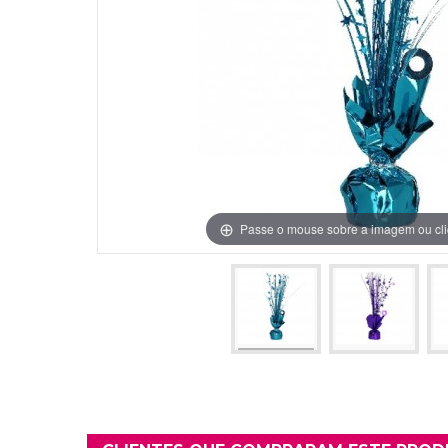
Grinaldas Cas
Ver Mais
Ver Mais
Decoração Aniv
Ver Mais
Ver Mais
Passe o mouse sobre a imagem ou cli