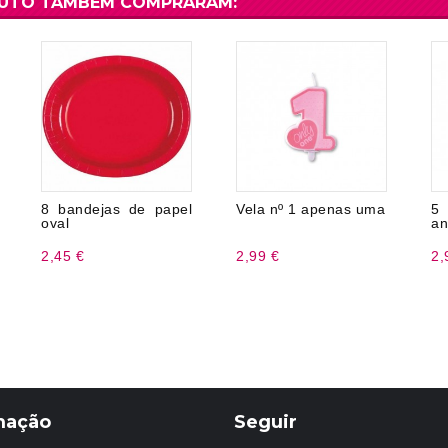
DUTO TAMBÉM COMPRARAM:
8 bandejas de papel
Vela nº 1 apenas uma
5
oval
an
2,45 €
2,99 €
2,
mação
Seguir