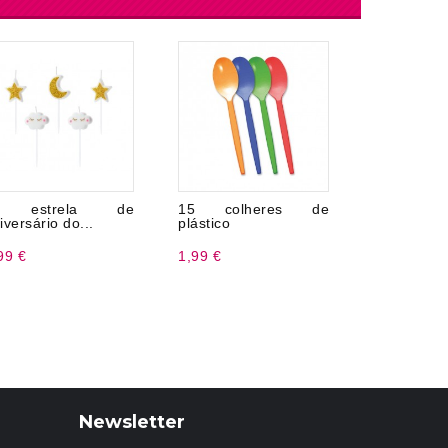
 estrela de
15 colheres de
10 Palheta
iversário do...
plástico
99 €
1,99 €
2,39 €
Newsletter