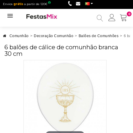
Envios
grátis
a partir de 120€
0
Minha
conta
Comunhão
>
Decoração Comunhão
>
Balões de Comunhões
>
6 ba
6 balões de cálice de comunhão branca
30 cm