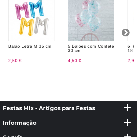
Balão Letra M 35 cm
5 Balões com Confete
6 Pr
30 cm
18 
2,50 €
4,50 €
2,99
Festas Mix - Artigos para Festas
Informação