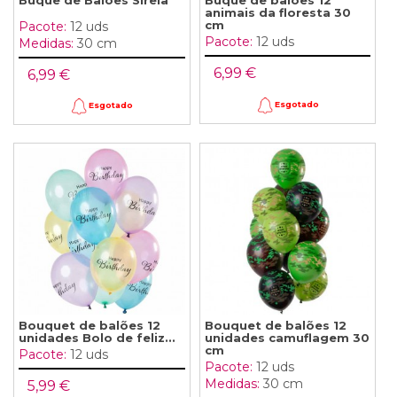
Buquê de Balões Sireia
Buquê de balões 12
animais da floresta 30
cm
Pacote:
12 uds
Pacote:
12 uds
Medidas:
30 cm
6,99 €
6,99 €
Esgotado
Esgotado
Bouquet de balões 12
Bouquet de balões 12
unidades Bolo de feliz...
unidades camuflagem 30
cm
Pacote:
12 uds
Pacote:
12 uds
Medidas:
30 cm
5,99 €