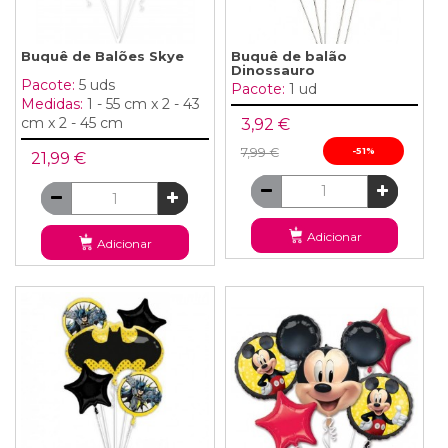
Buquê de Balões Skye
Buquê de balão
Dinossauro
Pacote:
5 uds
Pacote:
1 ud
Medidas:
1 - 55 cm x 2 - 43
cm x 2 - 45 cm
3,92 €
7,99 €
-51%
21,99 €
Adicionar
Adicionar