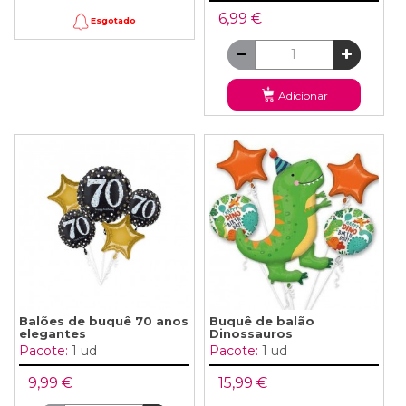
6,99 €
Esgotado
Adicionar
Balões de buquê 70 anos
Buquê de balão
elegantes
Dinossauros
Pacote:
1 ud
Pacote:
1 ud
9,99 €
15,99 €