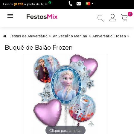
Envios
grátis
a partir de 120€
0
Minha
conta
Festas de Aniversário
>
Aniversário Menina
>
Aniversário Frozen
>
B
Buquê de Balão Frozen
Clique para ampliar