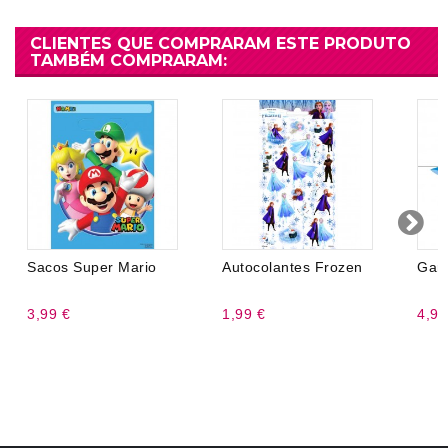
CLIENTES QUE COMPRARAM ESTE PRODUTO
TAMBÉM COMPRARAM:
Sacos Super Mario
Autocolantes Frozen
Garl
3,99 €
1,99 €
4,99