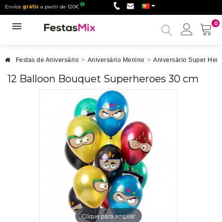
Envios
grátis
a partir de 120€
0
Minha
conta
Festas de Aniversário
>
Aniversário Menino
>
Aniversário Super Heró
12 Balloon Bouquet Superheroes 30 cm
Clique para ampliar