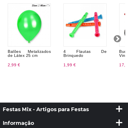
Balões Metalizados
4 Flautas De
Buq
de Látex 25 cm
Brinquedo
Ving
2,99 €
1,99 €
17,9
Festas Mix - Artigos para Festas
Informação