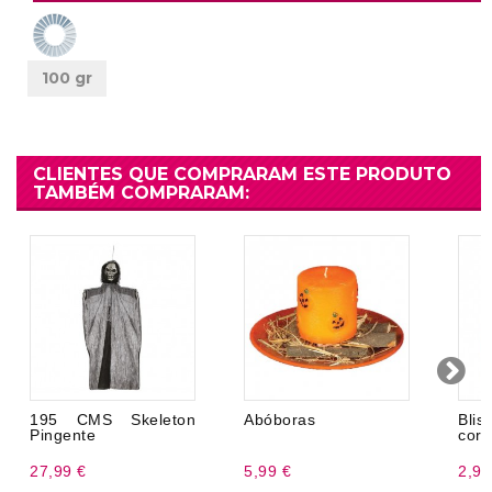
100 gr
CLIENTES QUE COMPRARAM ESTE PRODUTO
TAMBÉM COMPRARAM:
195 CMS Skeleton
Abóboras
Bli
Pingente
cort
27,99 €
5,99 €
2,99