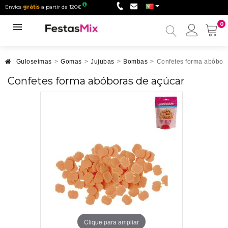
Envios
grátis
a partir de 120€
0
Minha
conta
Guloseimas
>
Gomas
>
Jujubas
>
Bombas
>
Confetes forma abóbor
Confetes forma abóboras de açúcar
Clique para ampliar