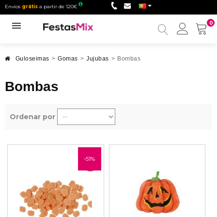
Envios
grátis
a partir de 120€
0
Minha
conta
Guloseimas
>
Gomas
>
Jujubas
>
Bombas
Bombas
Ordenar por
-51%