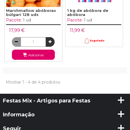
Marshmallow abóboras
1 kg de abóbora de
búlgari 128 uds
abóbora
Pacote:
1 ud
Pacote:
1 ud
17,99 €
11,99 €
Esgotado
Adicionar
Mostrar 1 - 4 de 4 produtos
Festas Mix - Artigos para Festas
Informação
Seguir