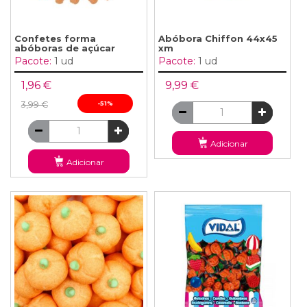
Confetes forma
Abóbora Chiffon 44x45
abóboras de açúcar
xm
Pacote:
1 ud
Pacote:
1 ud
1,96 €
9,99 €
3,99 €
-51%
Adicionar
Adicionar