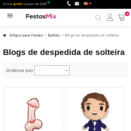
Envios
grátis
a partir de 120€
0
Minha
conta
Artigos para Festas
>
Balões
>
Blogs de despedida de solteira
Blogs de despedida de solteira
Ordenar por