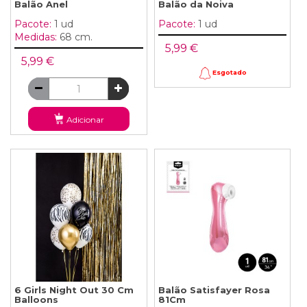
Balão Anel
Balão da Noiva
Pacote:
1 ud
Pacote:
1 ud
Medidas:
68 cm.
5,99 €
5,99 €
Esgotado
Adicionar
6 Girls Night Out 30 Cm
Balão Satisfayer Rosa
Balloons
81Cm