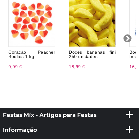
Coração Peacher
Doces bananas fini
Boo
Boolies 1 kg
250 unidades
boo
9,99 €
18,99 €
16,9
Festas Mix - Artigos para Festas
Informação