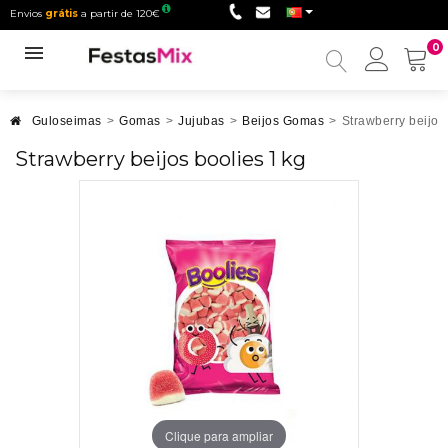
Envios
grátis
a partir de 120€
0
Minha
conta
Guloseimas
>
Gomas
>
Jujubas
>
Beijos Gomas
>
Strawberry beijos
Strawberry beijos boolies 1 kg
Clique para ampliar